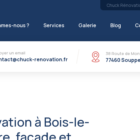
Chuck Rénovation
mmes-nous ?
Services
Galerie
Blog
C
oyer un email
38 Route de Mont
ntact@chuck-renovation.fr
77460 Souppe
ation à Bois-le-
re, façade et