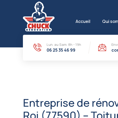
Accueil
Qui so
Lun. au Sam. 8h - 19h
Env
06 25 35 46 99‬
co
Entreprise de rénov
Roi (77590) – Toitu