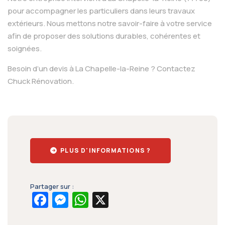
pour accompagner les particuliers dans leurs travaux
extérieurs. Nous mettons notre savoir-faire à votre service
afin de proposer des solutions durables, cohérentes et
soignées.
Besoin d’un devis à La Chapelle-la-Reine ? Contactez
Chuck Rénovation.
PLUS D'INFORMATIONS ?
Partager sur :
Facebook
Messenger
WhatsApp
X