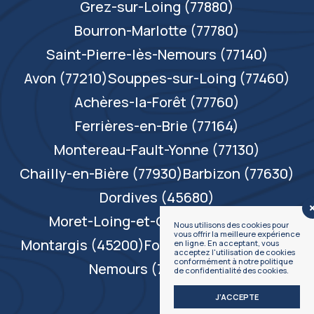
Grez-sur-Loing (77880)
Bourron-Marlotte (77780)
Saint-Pierre-lès-Nemours (77140)
Avon (77210)
Souppes-sur-Loing (77460)
Achères-la-Forêt (77760)
Ferrières-en-Brie (77164)
Montereau-Fault-Yonne (77130)
Chailly-en-Bière (77930)
Barbizon (77630)
Dordives (45680)
Moret-Loing-et-Orvanne (77250)
Nous utilisons des cookies pour
vous offrir la meilleure expérience
Montargis (45200)
Fontainebleau (77300)
en ligne. En acceptant, vous
acceptez l'utilisation de cookies
conformément à notre politique
Nemours (77140)
[...]
de confidentialité des cookies.
J’ACCEPTE