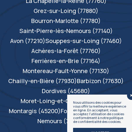
La Chapelle-la-Reine (77760)
Grez-sur-Loing (77880)
Bourron-Marlotte (77780)
Saint-Pierre-lès-Nemours (77140)
Avon (77210)
Souppes-sur-Loing (77460)
Achères-la-Forêt (77760)
Ferrières-en-Brie (77164)
Montereau-Fault-Yonne (77130)
Chailly-en-Bière (77930)
Barbizon (77630)
Dordives (45680)
Moret-Loing-et-Orvanne (77250)
Nous utilisons des cookies pour
vous offrir la meilleure expérience
Montargis (45200)
Fontainebleau (77300)
en ligne. En acceptant, vous
acceptez l'utilisation de cookies
conformément à notre politique
Nemours (77140)
[...]
de confidentialité des cookies.